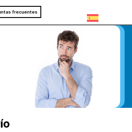
untas frecuentes
ío