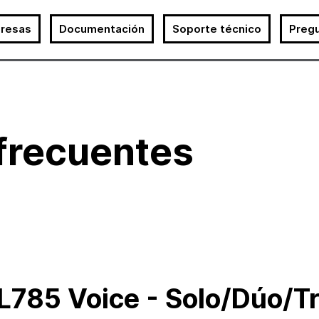
resas
Documentación
Soporte técnico
Preg
frecuentes
L785 Voice - Solo/Dúo/Tr