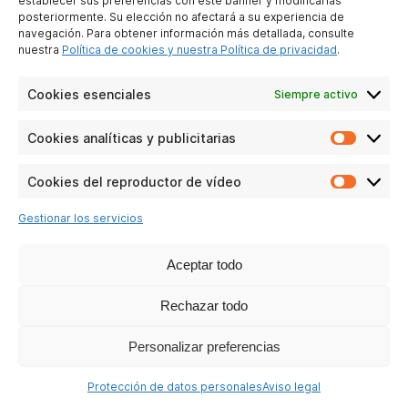
establecer sus preferencias con este banner y modificarlas
posteriormente. Su elección no afectará a su experiencia de
navegación. Para obtener información más detallada, consulte
nuestra
Política de cookies y nuestra Política de privacidad
.
Cookies esenciales
Siempre activo
T78
Cookies analíticas y publicitarias
Cookie
analític
Ver las preguntas
y
Cookies del reproductor de vídeo
Cookie
publicit
del
Gestionar los servicios
reprodu
de
vídeo
Aceptar todo
Rechazar todo
Personalizar preferencias
Protección de datos personales
Aviso legal