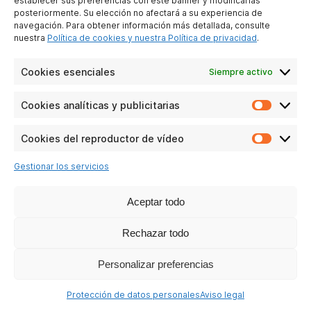
establecer sus preferencias con este banner y modificarlas
posteriormente. Su elección no afectará a su experiencia de
navegación. Para obtener información más detallada, consulte
nuestra
Política de cookies y nuestra Política de privacidad
.
SP2502G
Cookies esenciales
Siempre activo
Ver las preguntas
Cookies analíticas y publicitarias
Cookie
analític
y
Cookies del reproductor de vídeo
Cookie
publicit
del
Gestionar los servicios
reprodu
de
vídeo
Aceptar todo
Rechazar todo
Personalizar preferencias
Protección de datos personales
Aviso legal
SP2502