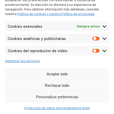
establecer sus preferencias con este banner y modificarlas
posteriormente. Su elección no afectará a su experiencia de
navegación. Para obtener información más detallada, consulte
nuestra
Política de cookies y nuestra Política de privacidad
.
Cookies esenciales
Siempre activo
T78
Cookies analíticas y publicitarias
Cookie
analític
Ver las preguntas
y
Cookies del reproductor de vídeo
Cookie
publicit
del
Gestionar los servicios
reprodu
de
vídeo
Aceptar todo
Rechazar todo
Personalizar preferencias
Protección de datos personales
Aviso legal