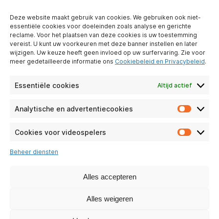
OVER ONS
Deze website maakt gebruik van cookies. We gebruiken ook niet-
Wie zijn wij?
essentiële cookies voor doeleinden zoals analyse en gerichte
Partner worden
reclame. Voor het plaatsen van deze cookies is uw toestemming
Contact
vereist. U kunt uw voorkeuren met deze banner instellen en later
wijzigen. Uw keuze heeft geen invloed op uw surfervaring. Zie voor
Juridische
meer gedetailleerde informatie ons
Cookiebeleid en Privacybeleid
.
kennisgeving
Bescherming van
persoonlijke
Essentiële cookies
Altijd actief
gegevens
Analytische en advertentiecookies
Analyti
PRAKTISCHE ZEKERHEDEN
en
adverte
Cookies voor videospelers
Particulieren
Cookie
Onderneming
voor
Beheer diensten
videosp
Veel Gestelde
Vragen
Alles accepteren
MVO
Alles weigeren
ONZE SOCIALE NETWERKEN