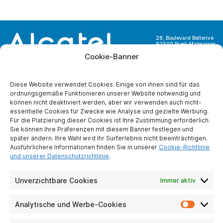
28, Boulevard Bellerive
92500 Rueil-Malmaison
France
Cookie-Banner
Diese Website verwendet Cookies. Einige von ihnen sind für das
ordnungsgemäße Funktionieren unserer Website notwendig und
können nicht deaktiviert werden, aber wir verwenden auch nicht-
ÜBER UNS
essentielle Cookies für Zwecke wie Analyse und gezielte Werbung.
Für die Platzierung dieser Cookies ist Ihre Zustimmung erforderlich.
Wer sind wir ?
Sie können Ihre Präferenzen mit diesem Banner festlegen und
Partner werden
später ändern. Ihre Wahl wird Ihr Surferlebnis nicht beeinträchtigen.
Kontaktiere uns
Ausführlichere Informationen finden Sie in unserer
Cookie-Richtlinie
und unserer Datenschutzrichtlinie
.
Impressum
Schutz
personenbezogener
Unverzichtbare Cookies
Immer aktiv
Daten
Analytische und Werbe-Cookies
Analyti
PRAKTISCHE PFANDRECHTE
und