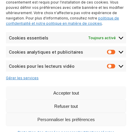
consentement est requis pour l'installation de ces cookies. Vous
pouvez définir vos préférences avec cette bannière et les modifier
Qui sommes-nous ?
ultérieurement. Votre choix n'affectera pas votre expérience de
Contactez-nous
navigation. Pour plus d'informations, consultez notre
politique de
Devenir partenaire
confidentialité et notre politique en matière de cookies
.
Mentions légales
Protection des
Cookies essentiels
Toujours activé
données
personnelles
Cookies analytiques et publicitaires
Cookie
analyti
LIENS PRATIQUE
et
Cookies pour les lecteurs vidéo
Cookie
publicit
Particuliers
pour
Gérer les services
Entreprises
les
lecteur
FAQ
vidéo
Accepter tout
RSE
Refuser tout
NOS RÉSEAUX SOCIAUX
Personnaliser les préférences