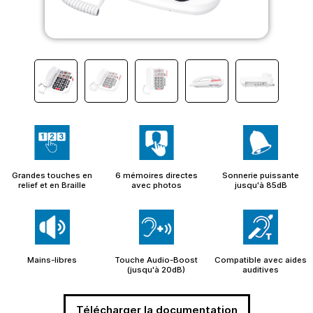
Grandes touches en
6 mémoires directes
Sonnerie puissante
relief et en Braille
avec photos
jusqu'à 85dB
Mains-libres
Touche Audio-Boost
Compatible avec aides
(jusqu'à 20dB)
auditives
Télécharger la documentation