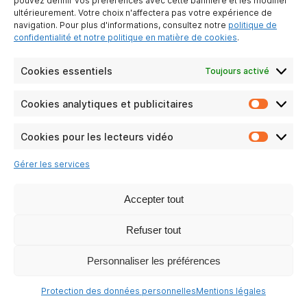
pouvez définir vos préférences avec cette bannière et les modifier
ultérieurement. Votre choix n'affectera pas votre expérience de
Temporis 180
navigation. Pour plus d'informations, consultez notre
politique de
confidentialité et notre politique en matière de cookies
.
Voir les questions
Cookies essentiels
Toujours activé
Cookies analytiques et publicitaires
Cookie
analyti
et
Cookies pour les lecteurs vidéo
Cookie
publicit
pour
Gérer les services
les
lecteur
vidéo
Accepter tout
Refuser tout
Temporis 10
Personnaliser les préférences
Protection des données personnelles
Mentions légales
Voir les questions