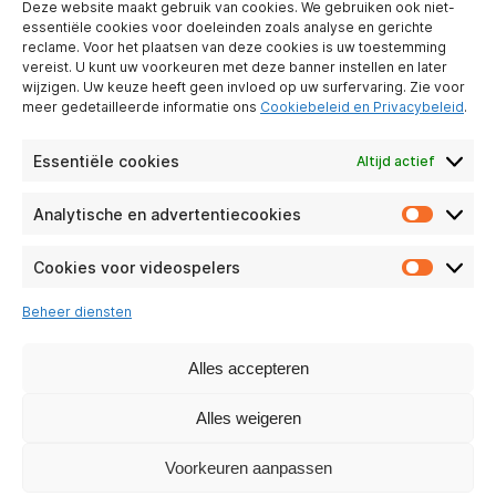
Wie zijn wij?
Deze website maakt gebruik van cookies. We gebruiken ook niet-
essentiële cookies voor doeleinden zoals analyse en gerichte
Partner worden
reclame. Voor het plaatsen van deze cookies is uw toestemming
Contact
vereist. U kunt uw voorkeuren met deze banner instellen en later
Juridische
wijzigen. Uw keuze heeft geen invloed op uw surfervaring. Zie voor
meer gedetailleerde informatie ons
Cookiebeleid en Privacybeleid
.
kennisgeving
Bescherming van
persoonlijke
Essentiële cookies
Altijd actief
gegevens
Analytische en advertentiecookies
Analyti
PRAKTISCHE ZEKERHEDEN
en
adverte
Cookies voor videospelers
Particulieren
Cookie
Onderneming
voor
Beheer diensten
videosp
Veel Gestelde
Vragen
Alles accepteren
MVO
Alles weigeren
ONZE SOCIALE NETWERKEN
Voorkeuren aanpassen