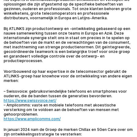
oplossingen die zijn afgestemd op de specifieke behoeften van
gezinnen, ouderen en professionals. Tot onze klanten behoren grote
winkelketens, grote telecomoperators en professionele
distributeurs, voornamelijk in Europa en Latijns-Amerika.
Bij ATLINKS zijn productontwerp en -ontwikkeling gebaseerd op een
nauwe samenwerking tussen onze teams in Europa en Azië. Deze
internationale synergie stelt ons in staat om precies in te spelen op
de behoeften van de markt en de verwachtingen van de consument,
met inachtneming van strenge productienormen. Dit geïntegreerde,
gecoördineerde teamwork is een belangrijke troef voor onze groep
en garandeert volledige controle over de ontwerp- en
productieprocessen.
Voortbouwend op haar expertise in de telecomsector gebruikt de
ATLINKS-groep haar knowhow voor de ontwikkeling van andere eigen
merken:
– Swissvoice: gebruiksvriendelijke telefoons en smartphones voor
ouderen, die de banden tussen de generaties bevorderen.
https://www.swissvoice.net/
– Amplicomms: vaste en mobiele telefoons met akoestische
versterking om te voldoen aan de behoeften van mensen met
gehoorproblemen.
https://www.amplicomms.com/
In januari 2024 nam de Groep de merken Chillax en 5Gen Care over om
zijn ontwikkelingsstrategie te versterken: