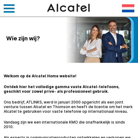
Overslaan
naar
inhoud
Wie zijn wij?
Welkom op de Alcatel Home website!
Ontdek hier het volledige gamma vaste Alcatel-telefoons,
geschikt voor zowel privé- als professioneel gebruik.
Ons bedrijf, ATLINKS, werd in januari 2000 opgericht als een joint
venture tussen Alcatel en Thomson en heeft de licentie om het merk
Alcatel te gebruiken voor vaste telefonie op internationaal niveau.
Vandaag zijn we een internationale KMO die onafhankelijk is sinds
2010.
Als experts in communicatieproducten ontwikkelen en verkopen we