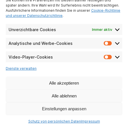
Sie können Ihre Präferenzen mit diesem Banner festlegen und
später ändern. Ihre Wahl wird Ihr Surferlebnis nicht beeinträchtigen.
Ausführlichere Informationen finden Sie in unserer
Cookie-Richtlinie
und unserer Datenschutzrichtlinie
.
Unverzichtbare Cookies
Immer aktiv
TMAX 10
Analytische und Werbe-Cookies
Analyti
und
Fragen ansehen
Werbe-
Video-Player-Cookies
Video-
Cookie
Player-
Dienste verwalten
Cookie
Alle akzeptieren
Alle ablehnen
Einstellungen anpassen
Schutz von persönlichen Daten
Impressum