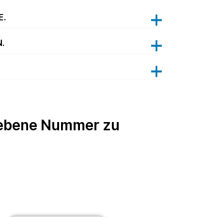
E.
.
egebene Nummer zu