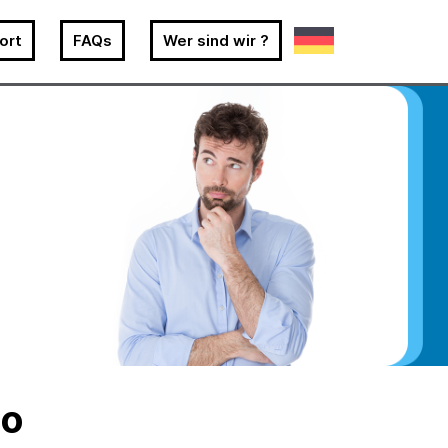
ort
FAQs
Wer sind wir ?
io