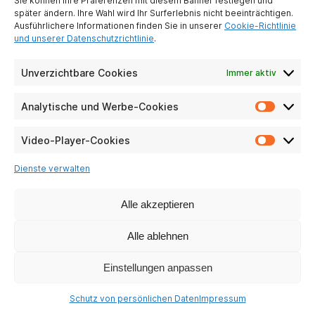
Sie können Ihre Präferenzen mit diesem Banner festlegen und
später ändern. Ihre Wahl wird Ihr Surferlebnis nicht beeinträchtigen.
Ausführlichere Informationen finden Sie in unserer
Cookie-Richtlinie
und unserer Datenschutzrichtlinie
.
Unverzichtbare Cookies
Immer aktiv
TMAX 10
Analytische und Werbe-Cookies
Analyti
und
Fragen ansehen
Werbe-
Video-Player-Cookies
Video-
Cookie
Player-
Dienste verwalten
Cookie
Alle akzeptieren
Alle ablehnen
Einstellungen anpassen
Schutz von persönlichen Daten
Impressum