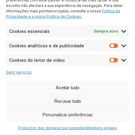
preferências com este banner e modificá-las mais tarde. A sua
escolha não afectará a sua experiência de navegação. Para obter
informações mais pormenorizadas, consulte a nossa
Política de
Privacidade e a nossa Política de Cookies.
Cookies essenciais
Sempre ativo
TMAX 10
Cookies analíticos e de publicidade
Cookie
Ver as perguntas
analític
e
Cookies do leitor de vídeo
Cookie
de
do
publici
Gerir serviços
leitor
de
vídeo
Aceitar tudo
Recusar tudo
Personalizar preferências
Protection des données personnelles
Mentions légales