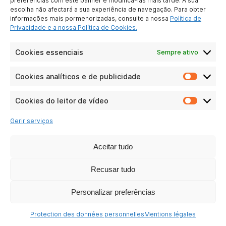
preferências com este banner e modificá-las mais tarde. A sua
escolha não afectará a sua experiência de navegação. Para obter
informações mais pormenorizadas, consulte a nossa
Política de
Conference IP1850
Privacidade e a nossa Política de Cookies.
Ver as perguntas
Cookies essenciais
Sempre ativo
Cookies analíticos e de publicidade
Cookie
analític
Telefones SIP
e
Cookies do leitor de vídeo
Cookie
de
do
publici
Gerir serviços
leitor
de
vídeo
Aceitar tudo
Recusar tudo
Personalizar preferências
Protection des données personnelles
Mentions légales