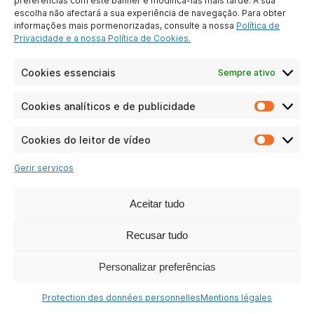
preferências com este banner e modificá-las mais tarde. A sua
escolha não afectará a sua experiência de navegação. Para obter
informações mais pormenorizadas, consulte a nossa
Política de
Privacidade e a nossa Política de Cookies.
Cookies essenciais
Sempre ativo
TMAX 10
Cookies analíticos e de publicidade
Cookie
Ver as perguntas
analític
e
Cookies do leitor de vídeo
Cookie
de
do
publici
Gerir serviços
leitor
de
vídeo
Aceitar tudo
Recusar tudo
Personalizar preferências
Protection des données personnelles
Mentions légales