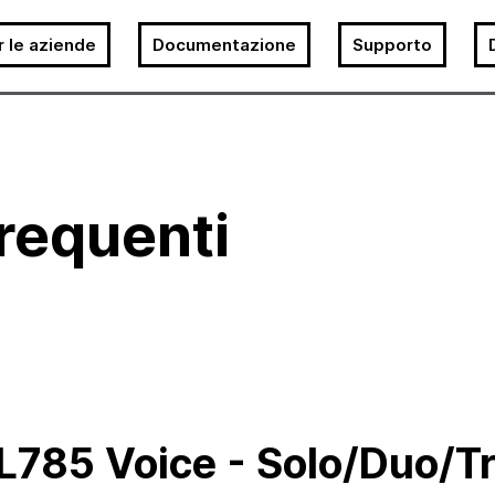
r le aziende
Documentazione
Supporto
requenti
L785 Voice - Solo/Duo/Tr