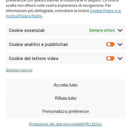
preferenze con questo banner e modificarle in seguito. La vostra
scelta non influirà sulla vostra esperienza di navigazione. Per
informazioni più dettagliate, consultare la nostra
Cookie Policy e la
nostra Privacy Policy
.
Cookie essenziali
Sempre attivo
TMAX 10
Cookie analitici e pubblicitari
Cookie
Leggi le domande
analitici
e
Cookie del lettore video
Cookie
pubblici
del
Gestisci servizi
lettore
video
Accetta tutto
Rifiuta tutto
Personalizza preferenze
Protezione dei dati personali
NOTE LEGALI