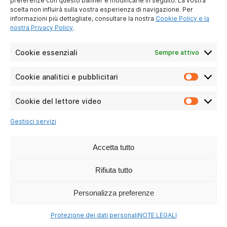
preferenze con questo banner e modificarle in seguito. La vostra
scelta non influirà sulla vostra esperienza di navigazione. Per
informazioni più dettagliate, consultare la nostra
Cookie Policy e la
nostra Privacy Policy
.
Cookie essenziali
Sempre attivo
TMAX 10
Cookie analitici e pubblicitari
Cookie
Leggi le domande
analitici
e
Cookie del lettore video
Cookie
pubblici
del
Gestisci servizi
lettore
video
Accetta tutto
Rifiuta tutto
Personalizza preferenze
Protezione dei dati personali
NOTE LEGALI