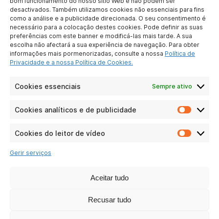
bom funcionamento do nosso sítio Web e não podem ser
desactivados. Também utilizamos cookies não essenciais para fins
SOBRE NÓS
como a análise e a publicidade direcionada. O seu consentimento é
necessário para a colocação destes cookies. Pode definir as suas
Quem somos nós ?
preferências com este banner e modificá-las mais tarde. A sua
Para se tornar
escolha não afectará a sua experiência de navegação. Para obter
parceiro
informações mais pormenorizadas, consulte a nossa
Política de
Contate-nos
Privacidade e a nossa Política de Cookies.
Notícia legal
Proteção de dados
Cookies essenciais
Sempre ativo
pessoais
Cookies analíticos e de publicidade
Cookie
LIGAÇÕES PRÁTICAS
analític
e
Cookies do leitor de vídeo
Particulares
Cookie
de
Negócios
do
publici
Gerir serviços
leitor
Perguntas
de
frequentes
vídeo
Aceitar tudo
RSE
Recusar tudo
AS NOSSAS REDES SOCIAIS