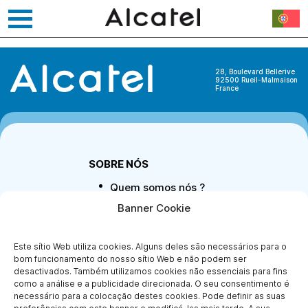
Saltar
Leclerc
para
o
conteúdo
28, Boulevard Bellerive
92500 Rueil-Malmaison
France
SOBRE NÓS
Quem somos nós ?
Para se tornar
Banner Cookie
parceiro
Contate-nos
Este sítio Web utiliza cookies. Alguns deles são necessários para o
Notícia legal
bom funcionamento do nosso sítio Web e não podem ser
Proteção de dados
desactivados. Também utilizamos cookies não essenciais para fins
pessoais
como a análise e a publicidade direcionada. O seu consentimento é
necessário para a colocação destes cookies. Pode definir as suas