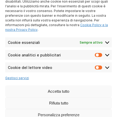
disabilitati. Utilizziamo anche cookie non essenziali per scopi quali
l'analisi e la pubblicità mirata. Per l'inserimento di questi cookie è
necessario il vostro consenso. Potete impostare le vostre
A PROPOSITO DI NOI
preferenze con questo banner e modificarle in seguito. La vostra
scelta non influirà sulla vostra esperienza di navigazione. Per
Chi siamo noi ?
informazioni più dettagliate, consultare la nostra
Cookie Policy e la
Diventare socio
nostra Privacy Policy
.
Contattaci
Avviso legale
Cookie essenziali
Sempre attivo
Protezione dei dati
personali
Cookie analitici e pubblicitari
Cookie
analitici
CONDIZIONI DI LAVORO
e
Cookie del lettore video
Cookie
pubblici
Per i privati
del
Gestisci servizi
Per le aziende
lettore
video
Domande frequenti
Accetta tutto
CSR
Rifiuta tutto
I NOSTRI CANALI SOCIALI
Personalizza preferenze