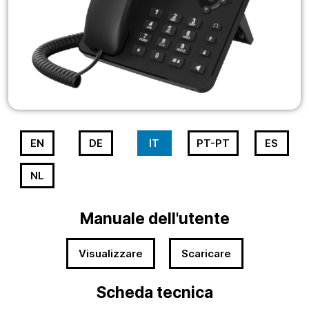
EN
DE
IT
PT-PT
ES
NL
Manuale dell'utente
Visualizzare
Scaricare
Scheda tecnica