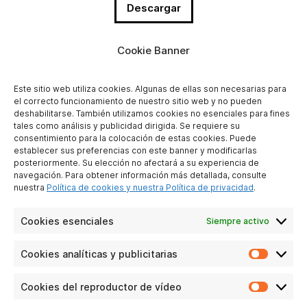
Descargar
Cookie Banner
Este sitio web utiliza cookies. Algunas de ellas son necesarias para
el correcto funcionamiento de nuestro sitio web y no pueden
deshabilitarse. También utilizamos cookies no esenciales para fines
tales como análisis y publicidad dirigida. Se requiere su
consentimiento para la colocación de estas cookies. Puede
establecer sus preferencias con este banner y modificarlas
QUIÉNES SOMOS
posteriormente. Su elección no afectará a su experiencia de
navegación. Para obtener información más detallada, consulte
¿Quiénes somos?
nuestra
Política de cookies y nuestra Política de privacidad
.
Convertirse en socio
Contáctenos
Cookies esenciales
Siempre activo
Notas legales
Protección de datos
Cookies analíticas y publicitarias
Cookie
personales
analític
y
Cookies del reproductor de vídeo
Cookie
ENLACES DIRECTOS
publicit
del