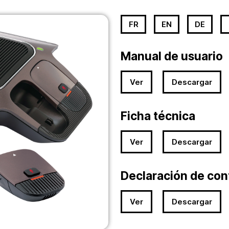
FR
EN
DE
Manual de usuario
Ver
Descargar
Ficha técnica
Ver
Descargar
Declaración de co
Ver
Descargar