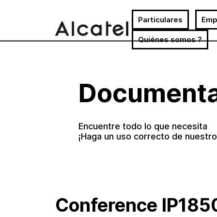
Particulares
Emp
Quiénes somos ?
Ir
al
contenido
Documenta
Encuentre todo lo que necesita
¡Haga un uso correcto de nuestr
Conference IP185