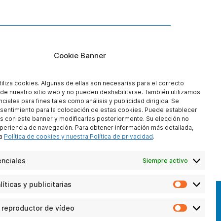
Cookie Banner
tiliza cookies. Algunas de ellas son necesarias para el correcto
de nuestro sitio web y no pueden deshabilitarse. También utilizamos
iales para fines tales como análisis y publicidad dirigida. Se
sentimiento para la colocación de estas cookies. Puede establecer
s con este banner y modificarlas posteriormente. Su elección no
xperiencia de navegación. Para obtener información más detallada,
ra
Política de cookies y nuestra Política de privacidad
.
r
nciales
Siempre activo
íticas y publicitarias
Cookies
analítica
y
 reproductor de vídeo
Cookies
OS
publicitar