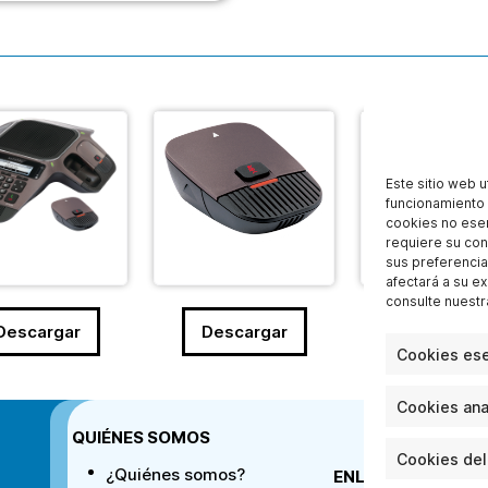
Este sitio web u
funcionamiento 
cookies no esenc
requiere su con
sus preferencia
afectará a su e
consulte nuest
Descargar
Descargar
Descarga
Cookies ese
Cookies anal
QUIÉNES SOMOS
Cookies del
¿Quiénes somos?
ENLACES DIRECT