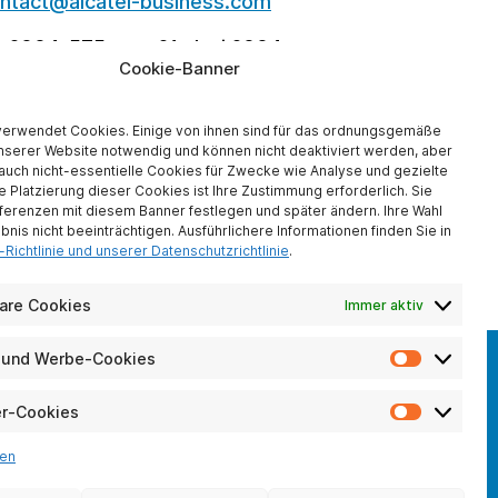
ntact@alcatel-business.com
r. 2004-575 vom 21. Juni 2004:
Cookie-Banner
r, mit einem Kapital von 1 500 000
mer B 508 823 74, mit eingetragenem
verwendet Cookies. Einige von ihnen sind für das ordnungsgemäße
-business.com
; Tel. +33 (0)1 80 87 90
nserer Website notwendig und können nicht deaktiviert werden, aber
uch nicht-essentielle Cookies für Zwecke wie Analyse und gezielte
r des Unternehmens Atlinks.
e Platzierung dieser Cookies ist Ihre Zustimmung erforderlich. Sie
ferenzen mit diesem Banner festlegen und später ändern. Ihre Wahl
CIS, Société Anonyme à responsabilité
ebnis nicht beeinträchtigen. Ausführlichere Informationen finden Sie in
ister von Evry unter der Nummer B 439
Richtlinie und unserer Datenschutzrichtlinie
.
5,
info@ecis.net
are Cookies
Immer aktiv
e und Werbe-Cookies
Analytis
und
Werbe-
er-Cookies
Video-
UNSERE SOZIALEN
Cookies
Player-
NETZWERKE
ten
Cookies