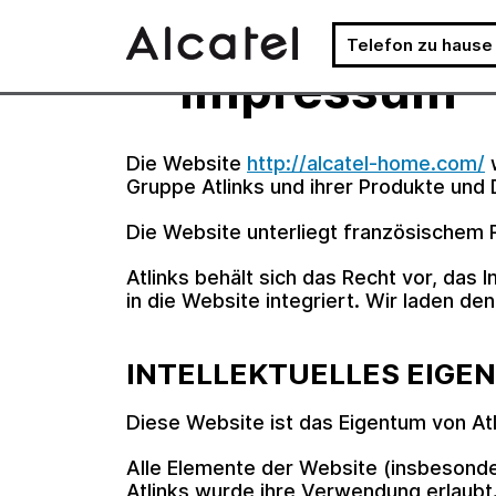
Telefon zu hause
Impressum
Zum
Inhalt
springen
Die Website
http://alcatel-home.com/
w
Gruppe Atlinks und ihrer Produkte und 
Die Website unterliegt französischem 
Atlinks behält sich das Recht vor, da
in die Website integriert. Wir laden de
INTELLEKTUELLES EIGE
Diese Website ist das Eigentum von Atl
Alle Elemente der Website (insbesonde
Atlinks wurde ihre Verwendung erlaubt