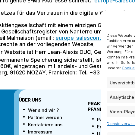
n folgende E-Mail-Adresse schreibt:
europe-salesco
etzes für das Vertrauen in die digitale Wirtschaft N
Aktiengesellschaft mit einem einzigen Gesellschafte
d Gesellschaftsregister von Nanterre unter der Num
Diese Website 
eil Malmaison (email :
europe-salescontact@alcatel
Funktionieren u
gsrechte an der vorliegenden Website;
wir verwenden a
er Website ist Herr Jean-Alexis DUC, Generaldirekto
Werbung. Für di
können Ihre Prä
permanente Speicherung sicherstellt, ist die Firma E
wird Ihr Surferl
9260€, eingetragen im Handels- und Gesellschaftsreg
unserer
Cookie-
berg, 91620 NOZAY, Frankreich: Tel. +33 1 69 63 25 3
Unverzichtb
Analytisch
ÜBER UNS
PRAKTISCHE
PFANDRECHTE
Wer sind wir ?
Video-Play
Partner werden
Particuliers
Dienste verwal
Kontaktiere uns
Entreprises
Impressum
Häufig gestellte