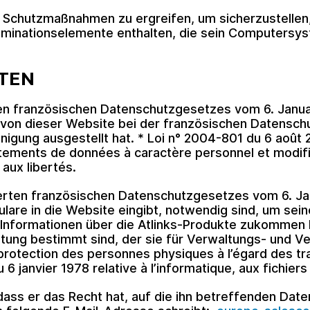
Schutzmaßnahmen zu ergreifen, um sicherzustellen,
taminationselemente enthalten, die sein Computersy
TEN
n französischen Datenschutzgesetzes vom 6. Janua
n dieser Website bei der französischen Datenschu
gung ausgestellt hat. * Loi n° 2004-801 du 6 août 2
tements de données à caractère personnel et modifian
 aux libertés.
erten französischen Datenschutzgesetzes vom 6. Jan
mulare in die Website eingibt, notwendig sind, um sei
Informationen über die Atlinks-Produkte zukommen 
itung bestimmt sind, der sie für Verwaltungs- und V
 protection des personnes physiques à l’égard des t
 6 janvier 1978 relative à l’informatique, aux fichiers
dass er das Recht hat, auf die ihn betreffenden Date