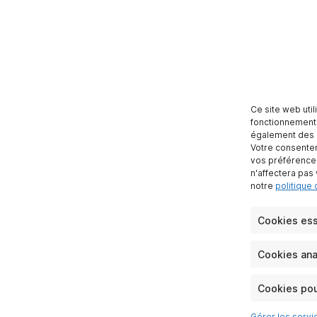
Ce site web uti
fonctionnement 
également des c
Votre consentem
vos préférences
n'affectera pas
notre
politique 
Cookies ess
Cookies anal
Cookies pou
Gérer les servi