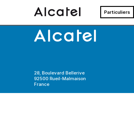
Skip
Alcampo
Particuliers
to
content
28, Boulevard Bellerive
92500 Rueil-Malmaison
France