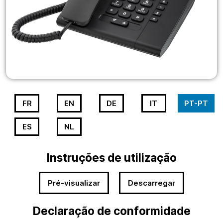
FR
EN
DE
IT
PT-PT
ES
NL
Instruções de utilização
Pré-visualizar
Descarregar
Declaração de conformidade