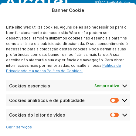
92500 Rueil-Malmaison
France
Banner Cookie
Este sítio Web utiliza cookies. Alguns deles são necessários para o
bom funcionamento do nosso sítio Web e não podem ser
desactivados. Também utilizamos cookies não essenciais para fins
SOBRE NÓS
como a análise e a publicidade direcionada. O seu consentimento é
necessário para a colocação destes cookies. Pode definir as suas
Quem somos nós ?
preferências com este banner e modificá-las mais tarde. A sua
Para se tornar
escolha não afectará a sua experiência de navegação. Para obter
parceiro
informações mais pormenorizadas, consulte a nossa
Política de
Contate-nos
Privacidade e a nossa Política de Cookies.
Notícia legal
Proteção de dados
Cookies essenciais
Sempre ativo
pessoais
Cookies analíticos e de publicidade
Cookie
LIGAÇÕES PRÁTICAS
analític
e
Cookies do leitor de vídeo
Particulares
Cookie
de
Negócios
do
publici
Gerir serviços
leitor
Perguntas
de