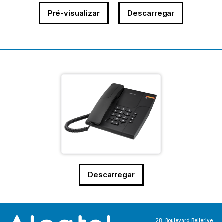
Pré-visualizar
Descarregar
Descarregar
28, Boulevard Bellerive