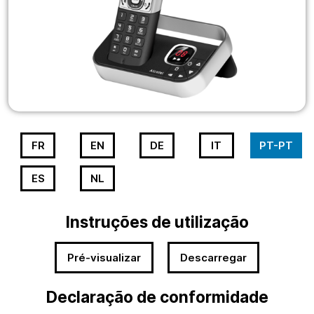
FR
EN
DE
IT
PT-PT
ES
NL
Instruções de utilização
Pré-visualizar
Descarregar
Declaração de conformidade