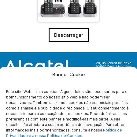
Descarregar
28, Boulevard Bellerive
92500 Rueil-Malmaison
France
Banner Cookie
Este sítio Web utiliza cookies. Alguns deles são necessários para o
bom funcionamento do nosso sítio Web e não podem ser
desactivados. Também utilizamos cookies não essenciais para fins
SOBRE NÓS
como a análise e a publicidade direcionada. O seu consentimento é
necessário para a colocação destes cookies. Pode definir as suas
Quem somos nós ?
preferências com este banner e modificá-las mais tarde. A sua
Para se tornar
escolha não afectará a sua experiência de navegação. Para obter
parceiro
informações mais pormenorizadas, consulte a nossa
Política de
Contate-nos
Privacidade e a nossa Política de Cookies.