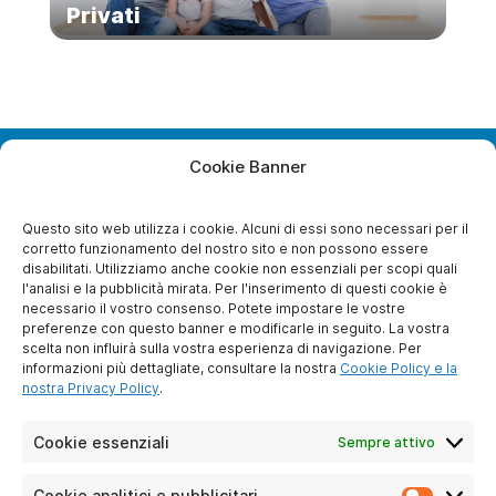
Privati
Cookie Banner
28, Boulevard Bellerive
92500 Rueil-Malmaison
France
Questo sito web utilizza i cookie. Alcuni di essi sono necessari per il
corretto funzionamento del nostro sito e non possono essere
disabilitati. Utilizziamo anche cookie non essenziali per scopi quali
l'analisi e la pubblicità mirata. Per l'inserimento di questi cookie è
necessario il vostro consenso. Potete impostare le vostre
A PROPOSITO DI NOI
preferenze con questo banner e modificarle in seguito. La vostra
scelta non influirà sulla vostra esperienza di navigazione. Per
Chi siamo noi ?
informazioni più dettagliate, consultare la nostra
Cookie Policy e la
Diventare socio
nostra Privacy Policy
.
Contattaci
Avviso legale
Cookie essenziali
Sempre attivo
Protezione dei dati
personali
Cookie analitici e pubblicitari