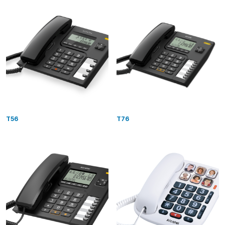
T56
T76