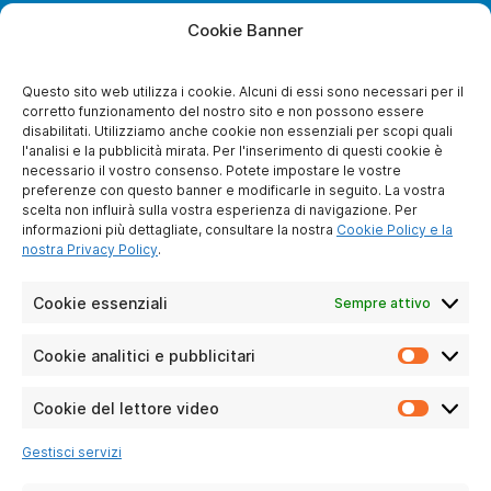
Cookie Banner
28, Boulevard Bellerive
92500 Rueil-Malmaison
France
Questo sito web utilizza i cookie. Alcuni di essi sono necessari per il
corretto funzionamento del nostro sito e non possono essere
disabilitati. Utilizziamo anche cookie non essenziali per scopi quali
l'analisi e la pubblicità mirata. Per l'inserimento di questi cookie è
necessario il vostro consenso. Potete impostare le vostre
A PROPOSITO DI NOI
preferenze con questo banner e modificarle in seguito. La vostra
scelta non influirà sulla vostra esperienza di navigazione. Per
Chi siamo noi ?
informazioni più dettagliate, consultare la nostra
Cookie Policy e la
Diventare socio
nostra Privacy Policy
.
Contattaci
Avviso legale
Cookie essenziali
Sempre attivo
Protezione dei dati
personali
Cookie analitici e pubblicitari
Cookie
analitici
CONDIZIONI DI LAVORO
e
Cookie del lettore video
Cookie
pubblici
Per i privati
del
Gestisci servizi
Per le aziende
lettore
video
Domande frequenti