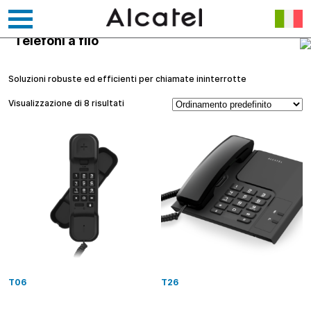
Telefoni a filo
Vai
al
contenuto
Soluzioni robuste ed efficienti per chiamate ininterrotte
Visualizzazione di 8 risultati
T06
T26