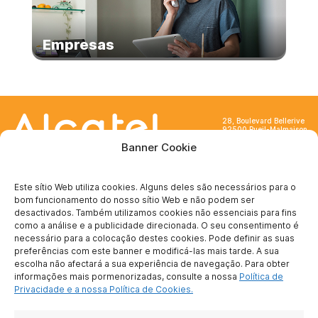
Empresas
28, Boulevard Bellerive
92500 Rueil-Malmaison
France
Banner Cookie
Este sítio Web utiliza cookies. Alguns deles são necessários para o
bom funcionamento do nosso sítio Web e não podem ser
desactivados. Também utilizamos cookies não essenciais para fins
SOBRE NÓS
como a análise e a publicidade direcionada. O seu consentimento é
necessário para a colocação destes cookies. Pode definir as suas
Quem somos nós ?
preferências com este banner e modificá-las mais tarde. A sua
Para se tornar
escolha não afectará a sua experiência de navegação. Para obter
parceiro
informações mais pormenorizadas, consulte a nossa
Política de
Contate-nos
Privacidade e a nossa Política de Cookies.
Notícia legal