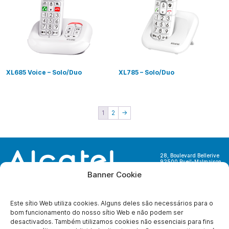
XL685 Voice – Solo/Duo
XL785 – Solo/Duo
1
2
→
28, Boulevard Bellerive
92500 Rueil-Malmaison
France
Banner Cookie
Este sítio Web utiliza cookies. Alguns deles são necessários para o
bom funcionamento do nosso sítio Web e não podem ser
desactivados. Também utilizamos cookies não essenciais para fins
SOBRE NÓS