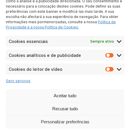
como a análise e a publicidade direcionada. O seu consentimento é
necessário para a colocação destes cookies. Pode definir as suas
Quem somos nós ?
preferências com este banner e modificá-las mais tarde. A sua
Para se tornar
escolha não afectará a sua experiência de navegação. Para obter
parceiro
informações mais pormenorizadas, consulte a nossa
Política de
Contate-nos
Privacidade e a nossa Política de Cookies.
Notícia legal
Proteção de dados
Cookies essenciais
Sempre ativo
pessoais
Cookies analíticos e de publicidade
Cookie
LIGAÇÕES PRÁTICAS
analític
e
Cookies do leitor de vídeo
Particulares
Cookie
de
Negócios
do
publici
Gerir serviços
leitor
Perguntas
de
frequentes
vídeo
Aceitar tudo
RSE
Recusar tudo
AS NOSSAS REDES SOCIAIS
Personalizar preferências