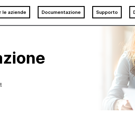
r le aziende
Documentazione
Supporto
zione
!