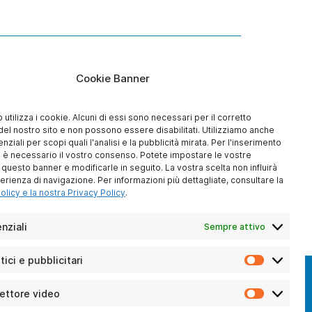
Cookie Banner
utilizza i cookie. Alcuni di essi sono necessari per il corretto
el nostro sito e non possono essere disabilitati. Utilizziamo anche
ziali per scopi quali l'analisi e la pubblicità mirata. Per l'inserimento
e è necessario il vostro consenso. Potete impostare le vostre
uesto banner e modificarle in seguito. La vostra scelta non influirà
erienza di navigazione. Per informazioni più dettagliate, consultare la
licy e la nostra Privacy Policy
.
nziali
Sempre attivo
tici e pubblicitari
Cookie
analitici
e
lettore video
 LAVORO
Cookie
pubblicita