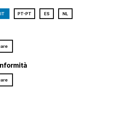
IT
PT-PT
ES
NL
care
onformità
care