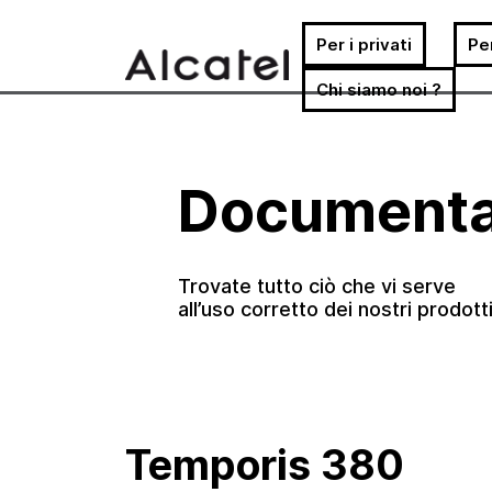
Per i privati
Pe
Chi siamo noi ?
Vai
al
contenuto
Documenta
Trovate tutto ciò che vi serve
all’uso corretto dei nostri prodotti
Temporis 380