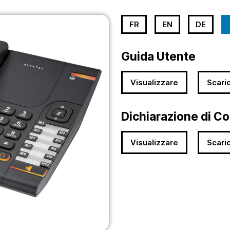
FR
EN
DE
Guida Utente
Visualizzare
Scari
Dichiarazione di C
Visualizzare
Scari