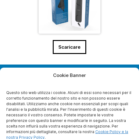
Scaricare
Cookie Banner
28, Boulevard Bellerive
92500 Rueil-Malmaison
France
Questo sito web utilizza i cookie. Alcuni di essi sono necessari per il
corretto funzionamento del nostro sito e non possono essere
disabilitati. Utilizziamo anche cookie non essenziali per scopi quali
l'analisi e la pubblicità mirata. Per l'inserimento di questi cookie è
necessario il vostro consenso. Potete impostare le vostre
A PROPOSITO DI NOI
preferenze con questo banner e modificarle in seguito. La vostra
scelta non influirà sulla vostra esperienza di navigazione. Per
Chi siamo noi ?
informazioni più dettagliate, consultare la nostra
Cookie Policy e la
Diventare socio
nostra Privacy Policy
.