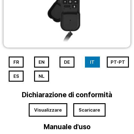
FR
EN
DE
IT
PT-PT
ES
NL
Dichiarazione di conformità
Visualizzare
Scaricare
Manuale d'uso