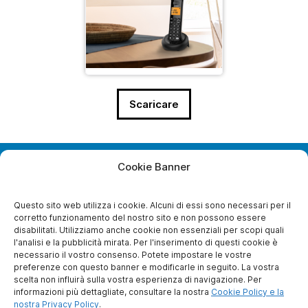
Scaricare
Cookie Banner
28, Boulevard Bellerive
92500 Rueil-Malmaison
France
Questo sito web utilizza i cookie. Alcuni di essi sono necessari per il
corretto funzionamento del nostro sito e non possono essere
disabilitati. Utilizziamo anche cookie non essenziali per scopi quali
l'analisi e la pubblicità mirata. Per l'inserimento di questi cookie è
necessario il vostro consenso. Potete impostare le vostre
A PROPOSITO DI NOI
preferenze con questo banner e modificarle in seguito. La vostra
scelta non influirà sulla vostra esperienza di navigazione. Per
Chi siamo noi ?
informazioni più dettagliate, consultare la nostra
Cookie Policy e la
Diventare socio
nostra Privacy Policy
.