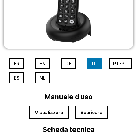
FR
EN
DE
IT
PT-PT
ES
NL
Manuale d'uso
Visualizzare
Scaricare
Scheda tecnica