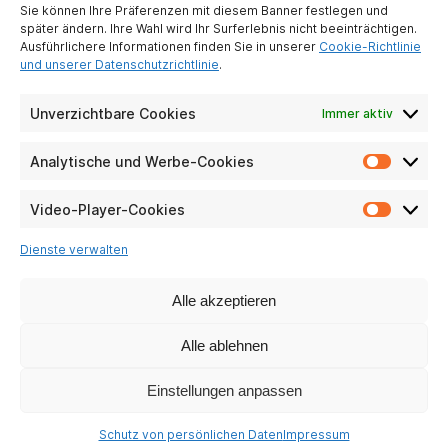
Sie können Ihre Präferenzen mit diesem Banner festlegen und
Partner werden
später ändern. Ihre Wahl wird Ihr Surferlebnis nicht beeinträchtigen.
Kontaktiere uns
Ausführlichere Informationen finden Sie in unserer
Cookie-Richtlinie
und unserer Datenschutzrichtlinie
.
Impressum
Schutz
personenbezogener
Unverzichtbare Cookies
Immer aktiv
Daten
Analytische und Werbe-Cookies
Analyti
PRAKTISCHE PFANDRECHTE
und
Werbe-
Video-Player-Cookies
Particuliers
Video-
Cookie
Entreprises
Player-
Dienste verwalten
Cookie
Häufig gestellte
Fragen
Alle akzeptieren
CSR
Alle ablehnen
UNSERE SOZIALEN NETZWERKE
Einstellungen anpassen
Schutz von persönlichen Daten
Impressum