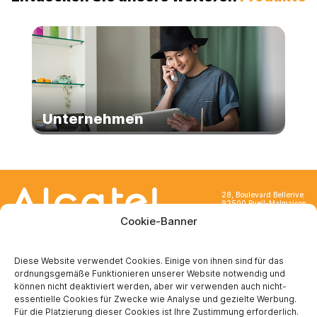
Unternehmen
28, Boulevard Bellerive
92500 Rueil-Malmaison
France
Cookie-Banner
Diese Website verwendet Cookies. Einige von ihnen sind für das
ordnungsgemäße Funktionieren unserer Website notwendig und
können nicht deaktiviert werden, aber wir verwenden auch nicht-
ÜBER UNS
essentielle Cookies für Zwecke wie Analyse und gezielte Werbung.
Für die Platzierung dieser Cookies ist Ihre Zustimmung erforderlich.
Wer sind wir ?