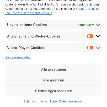
Sie können Ihre Präferenzen mit diesem Banner festlegen und
PRAKTISCHE PFANDRECHTE
später ändern. Ihre Wahl wird Ihr Surferlebnis nicht beeinträchtigen.
Ausführlichere Informationen finden Sie in unserer
Cookie-Richtlinie
Particuliers
und unserer Datenschutzrichtlinie
.
Entreprises
Häufig gestellte
Unverzichtbare Cookies
Immer aktiv
Fragen
CSR
Analytische und Werbe-Cookies
Analyti
und
UNSERE SOZIALEN NETZWERKE
Werbe-
Video-Player-Cookies
Video-
Cookie
Player-
Dienste verwalten
Cookie
Alle akzeptieren
Alle ablehnen
Einstellungen anpassen
Schutz von persönlichen Daten
Impressum