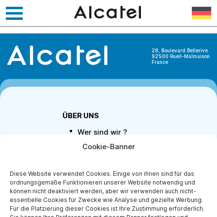
Zum
Orange
Inhalt
springen
28, Boulevard Bellerive
92500 Rueil-Malmaison
France
ÜBER UNS
Wer sind wir ?
Partner werden
Cookie-Banner
Kontaktiere uns
Impressum
Diese Website verwendet Cookies. Einige von ihnen sind für das
Schutz
ordnungsgemäße Funktionieren unserer Website notwendig und
personenbezogener
können nicht deaktiviert werden, aber wir verwenden auch nicht-
Daten
essentielle Cookies für Zwecke wie Analyse und gezielte Werbung.
Für die Platzierung dieser Cookies ist Ihre Zustimmung erforderlich.